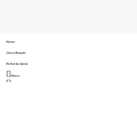
Home
Classificação
Portal do Socio
Menu
Fechar
Home
Clube
História
Marcha
Sede