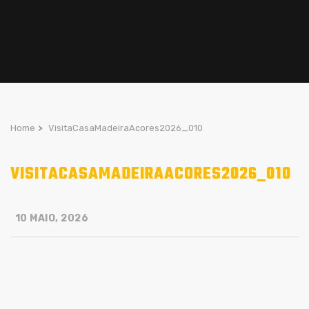
Home
>
VisitaCasaMadeiraAcores2026_010
VISITACASAMADEIRAACORES2026_010
10 MAIO, 2026