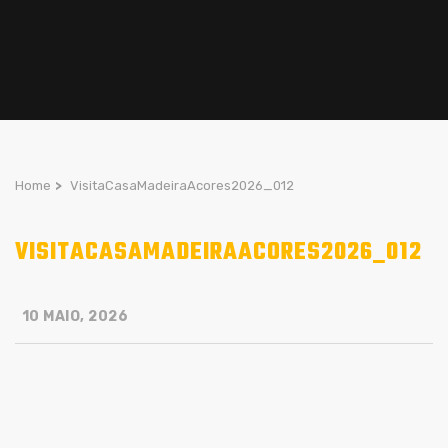
Home
>
VisitaCasaMadeiraAcores2026_012
VISITACASAMADEIRAACORES2026_012
10 MAIO, 2026