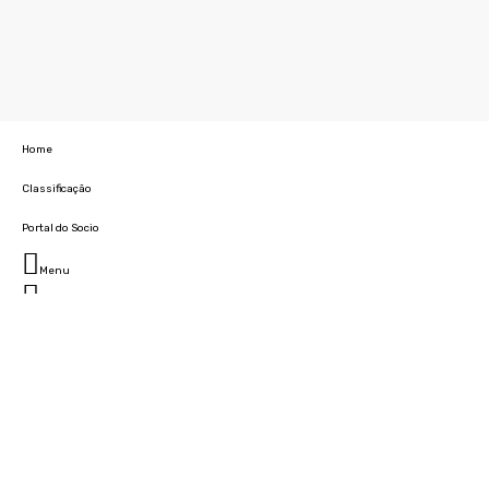
Home
Classificação
Portal do Socio
Menu
Fechar
Home
Clube
História
Marcha
Sede