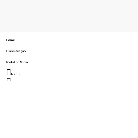
Home
Classificação
Portal do Socio
Menu
Fechar
Home
Clube
História
Marcha
Sede