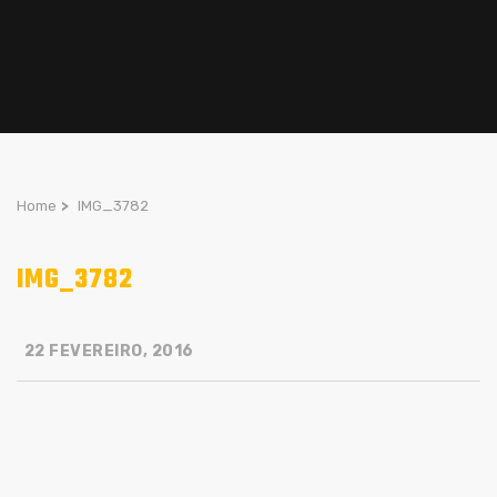
Home
>
IMG_3782
IMG_3782
22 FEVEREIRO, 2016