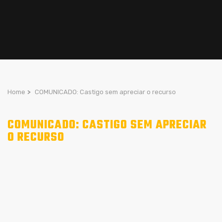
Home
>
COMUNICADO: Castigo sem apreciar o recurso
COMUNICADO: CASTIGO SEM APRECIAR
O RECURSO