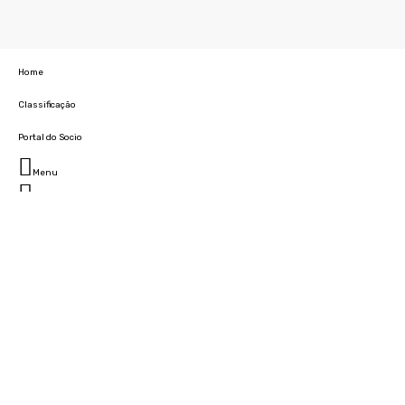
Home
Classificação
Portal do Socio
Menu
Fechar
Home
Clube
História
Marcha
Sede
Instalações
Cidade Desportiva