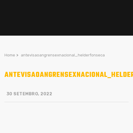
Home
>
antevisaoangrensexnacional_helderfonseca
ANTEVISAOANGRENSEXNACIONAL_HELDE
30 SETEMBRO, 2022