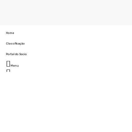
Home
Classificação
Portal do Socio
Menu
Fechar
Home
Clube
História
Marcha
Sede
Instalações