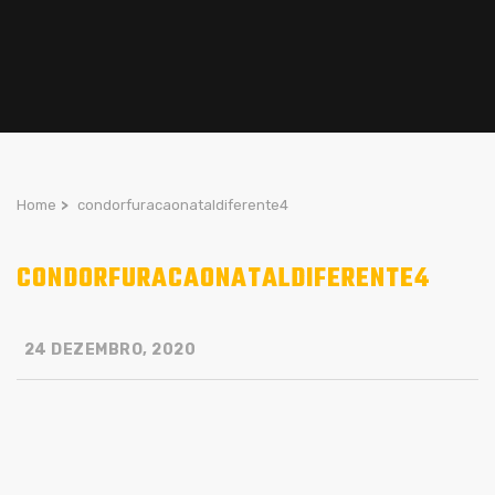
Home
>
condorfuracaonataldiferente4
CONDORFURACAONATALDIFERENTE4
24 DEZEMBRO, 2020