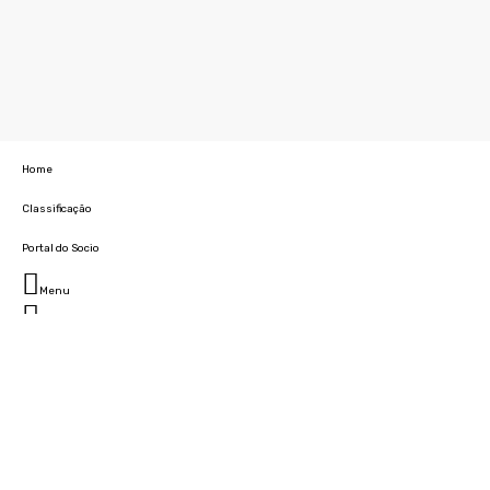
Home
Classificação
Portal do Socio
Menu
Fechar
Home
Clube
História
Marcha