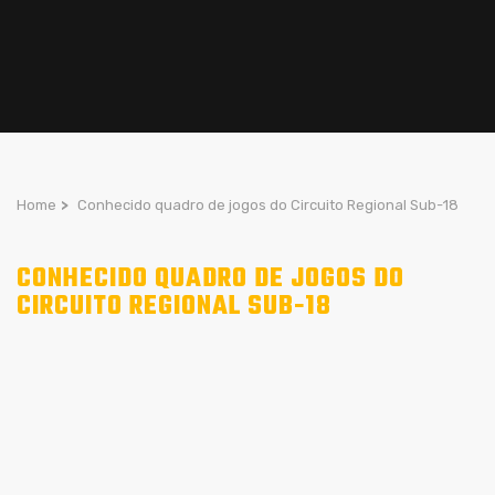
Home
>
Conhecido quadro de jogos do Circuito Regional Sub-18
CONHECIDO QUADRO DE JOGOS DO
CIRCUITO REGIONAL SUB-18