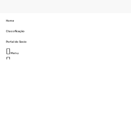
Home
Classificação
Portal do Socio
Menu
Fechar
Home
Clube
História
Marcha
Sede
Instalações
Cidade Desportiva