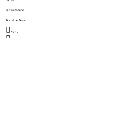
Classificação
Portal do Socio
Menu
Fechar
Home
Clube
História
Marcha
Sede
Instalações
Cidade Desportiva
Estádio da Madeira
Cristiano Ronaldo Campus Futebol