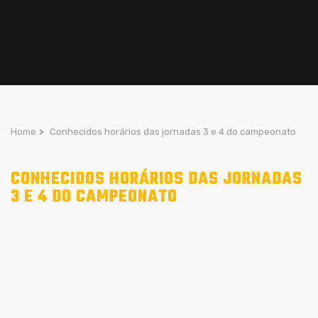
Home
>
Conhecidos horários das jornadas 3 e 4 do campeonato
CONHECIDOS HORÁRIOS DAS JORNADAS
3 E 4 DO CAMPEONATO