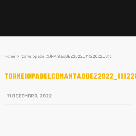
Home
>
torneiopadelCDNAntaoDEZ2022_11122022_013
TORNEIOPADELCDNANTAODEZ2022_11122
11 DEZEMBRO, 2022