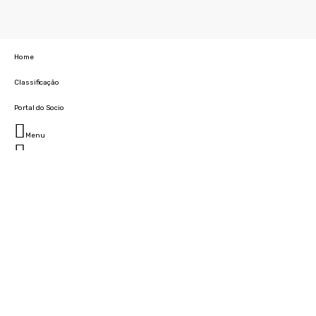
Home
Classificação
Portal do Socio
Menu
Fechar
Home
Clube
História
Marcha
Sede
Instalações
Cidade Desportiva