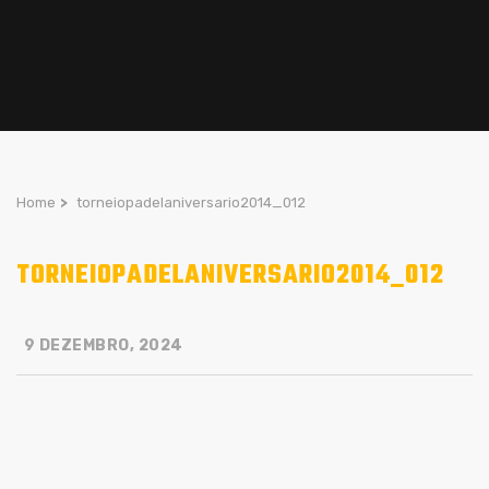
Home
>
torneiopadelaniversario2014_012
TORNEIOPADELANIVERSARIO2014_012
9 DEZEMBRO, 2024