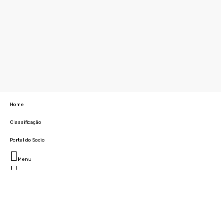
Home
Classificação
Portal do Socio
Menu
Fechar
Home
Clube