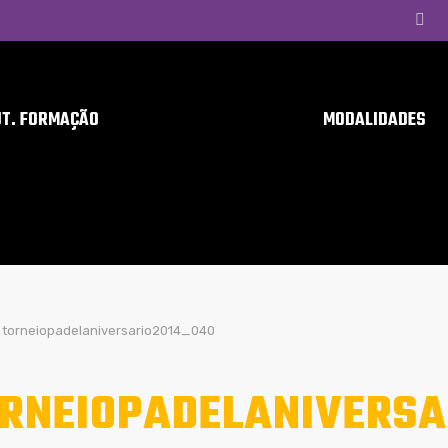
UT. FORMAÇÃO
MODALIDADES
torneiopadelaniversario2014_040
RNEIOPADELANIVERSA