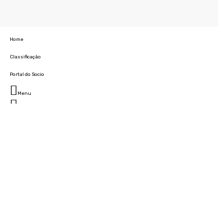
Home
Classificação
Portal do Socio
Menu
Fechar
Home
Clube
História
Marcha
Sede
Instalações
Cidade Desportiva