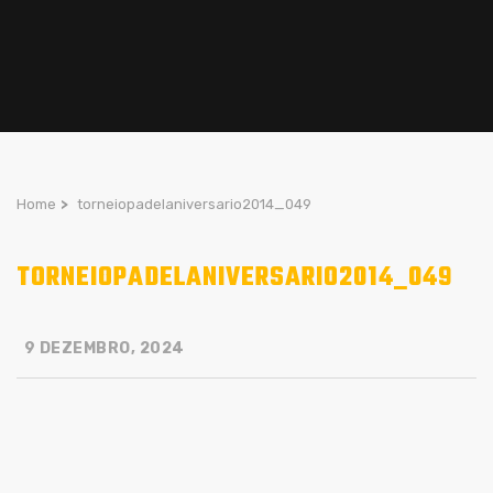
Home
>
torneiopadelaniversario2014_049
TORNEIOPADELANIVERSARIO2014_049
9 DEZEMBRO, 2024