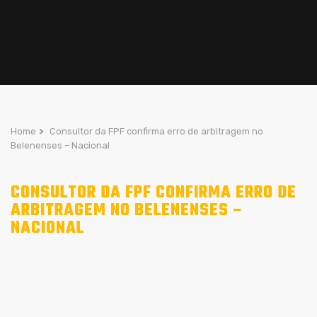
Home
>
Consultor da FPF confirma erro de arbitragem no
Belenenses – Nacional
CONSULTOR DA FPF CONFIRMA ERRO DE
ARBITRAGEM NO BELENENSES –
NACIONAL