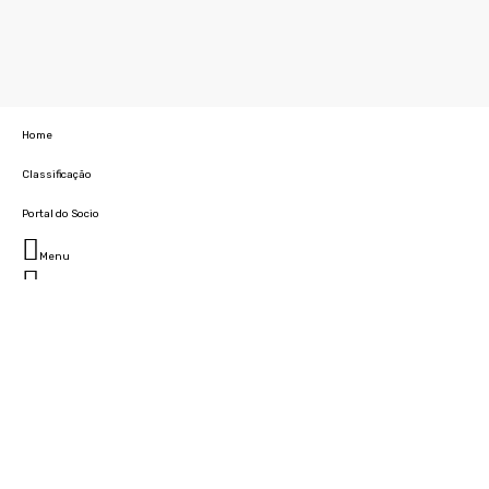
Home
Classificação
Portal do Socio
Menu
Fechar
Home
Clube
História
Marcha
Sede