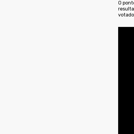
O ponto
result
votado 