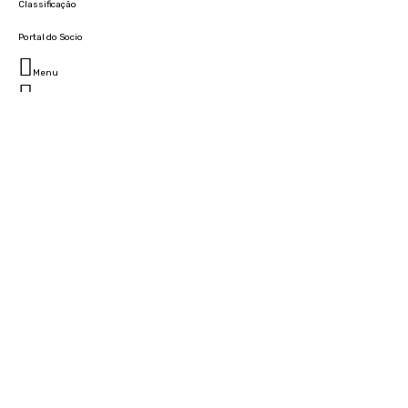
Classificação
Portal do Socio
Menu
Fechar
Home
Clube
História
Marcha
Sede
Instalações
Cidade Desportiva
Estádio da Madeira
Cristiano Ronaldo Campus Futebol
Museu