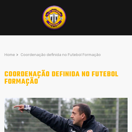
Home
>
Coordenação definida no Futebol Formação
COORDENAÇÃO DEFINIDA NO FUTEBOL
FORMAÇÃO