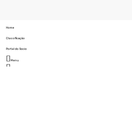
Home
Classificação
Portal do Socio
Menu
Fechar
Home
Clube
História
Marcha
Sede
Instalações