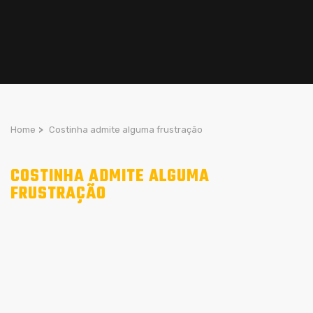
Home
>
Costinha admite alguma frustração
COSTINHA ADMITE ALGUMA
FRUSTRAÇÃO