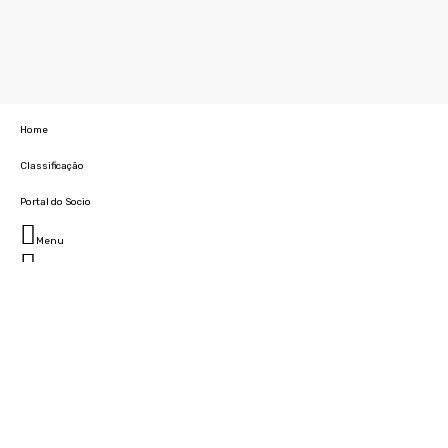
Home
Classificação
Portal do Socio
Menu
Fechar
Home
Clube
História
Marcha
Sede