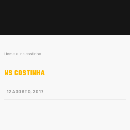
Home
>
ns costinha
NS COSTINHA
12 AGOSTO, 2017