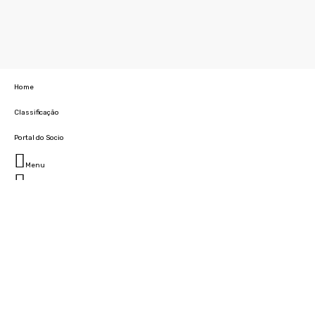
Home
Classificação
Portal do Socio
Menu
Fechar
Home
Clube
História
Marcha
Sede