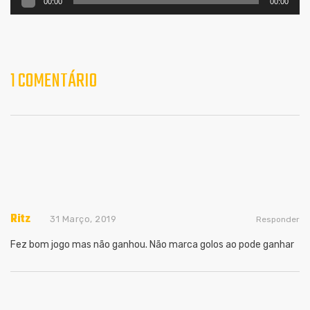
00:00
00:00
de
áudio
1 COMENTÁRIO
Ritz
31 Março, 2019
Responder
Fez bom jogo mas não ganhou. Não marca golos ao pode ganhar