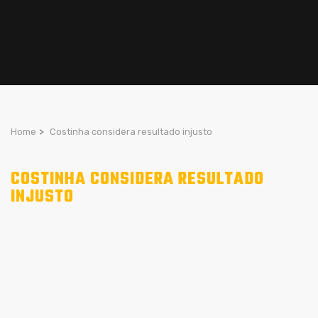
Home
>
Costinha considera resultado injusto
COSTINHA CONSIDERA RESULTADO
INJUSTO