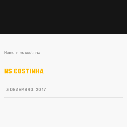
Home
>
ns costinha
NS COSTINHA
3 DEZEMBRO, 2017