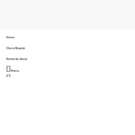
Home
Classificação
Portal do Socio
Menu
Fechar
Home
Clube
História
Marcha
Sede