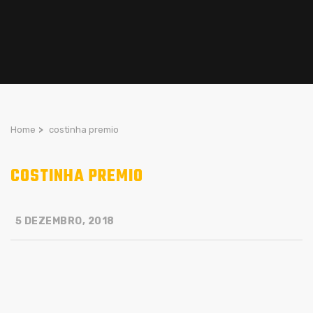
Home
>
costinha premio
COSTINHA PREMIO
5 DEZEMBRO, 2018