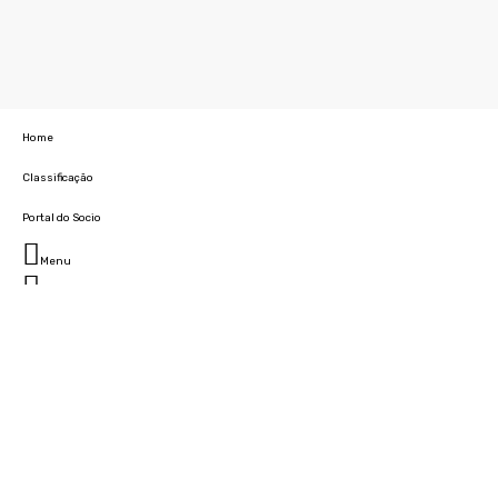
Home
Classificação
Portal do Socio
Menu
Fechar
Home
Clube
História
Marcha
Sede