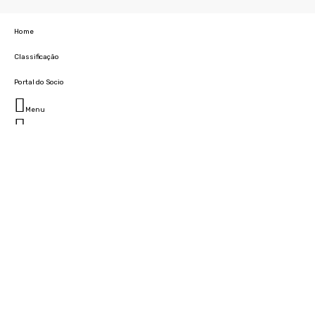
Home
Classificação
Portal do Socio
Menu
Fechar
Home
Clube
História
Marcha
Sede
Instalações
Cidade Desportiva
Estádio da Madeira