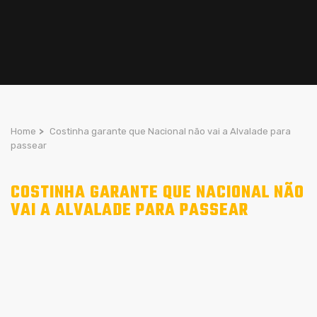
Home
>
Costinha garante que Nacional não vai a Alvalade para
passear
COSTINHA GARANTE QUE NACIONAL NÃO
VAI A ALVALADE PARA PASSEAR