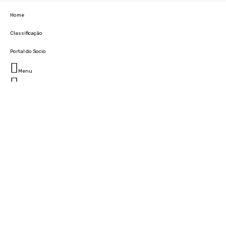
Home
Classificação
Portal do Socio
Menu
Fechar
Home
Clube
História
Marcha
Sede
Instalações
Cidade Desportiva
Estádio da Madeira