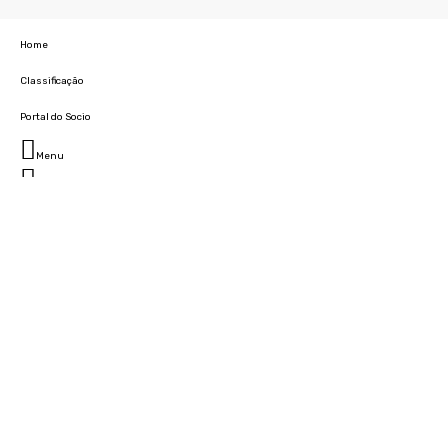
Home
Classificação
Portal do Socio
Menu
Fechar
Home
Clube
História
Marcha
Sede
Instalações
Cidade Desportiva
Estádio da Madeira