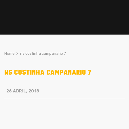
Home
>
ns costinha campanario 7
NS COSTINHA CAMPANARIO 7
26 ABRIL, 2018