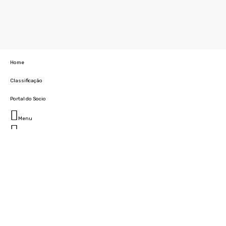
Home
Classificação
Portal do Socio
Menu
Fechar
Home
Clube
História
Marcha
Sede