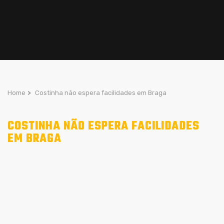
Home
>
Costinha não espera facilidades em Braga
COSTINHA NÃO ESPERA FACILIDADES
EM BRAGA