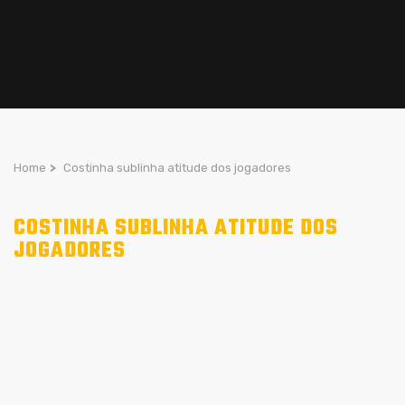
Home
>
Costinha sublinha atitude dos jogadores
COSTINHA SUBLINHA ATITUDE DOS
JOGADORES