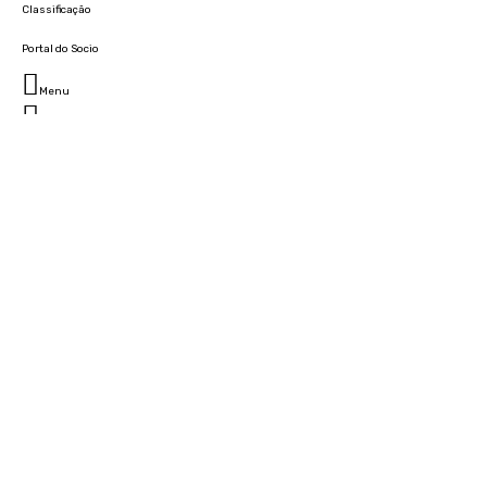
Classificação
Portal do Socio
Menu
Fechar
Home
Clube
História
Marcha
Sede
Instalações
Cidade Desportiva
Estádio da Madeira
Cristiano Ronaldo Campus Futebol
Museu