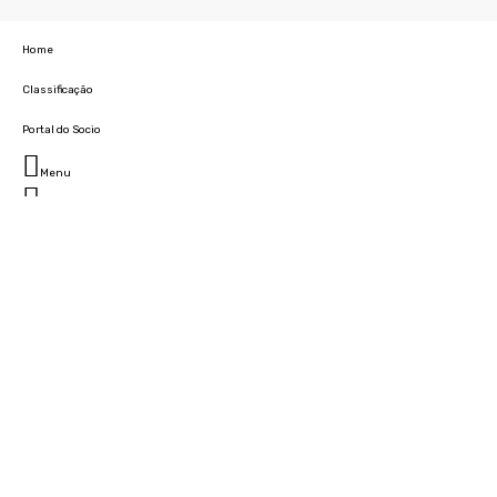
Home
Classificação
Portal do Socio
Menu
Fechar
Home
Clube
História
Marcha
Sede
Instalações
Cidade Desportiva
Estádio da Madeira