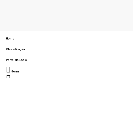
Home
Classificação
Portal do Socio
Menu
Fechar
Home
Clube
História
Marcha
Sede