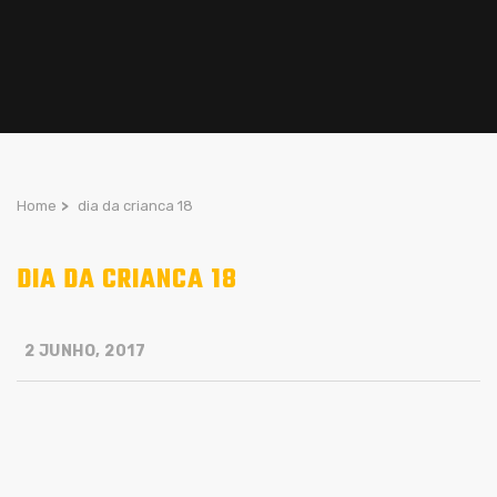
Home
>
dia da crianca 18
DIA DA CRIANCA 18
2 JUNHO, 2017