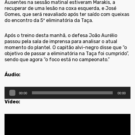
Ausentes na sessão matinal estiveram Marakis, a
recuperar de uma lesão na coxa esquerda, e José
Gomes, que será reavaliado após ter saído com queixas
do encontro da 5ª eliminatória da Taça.
Após o treino desta manhã, o defesa João Aurélio
passou pela sala de imprensa para analisar o atual
momento do plantel. O capitão alvi-negro disse que “o
objetivo de passar a eliminatória na Taça foi cumprido”,
sendo que agora “o foco está no campeonato.”
Áudio:
Reprodutor
00:00
00:00
de
áudio
Vídeo: