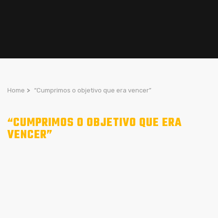
Home
>
“Cumprimos o objetivo que era vencer”
“CUMPRIMOS O OBJETIVO QUE ERA
VENCER”