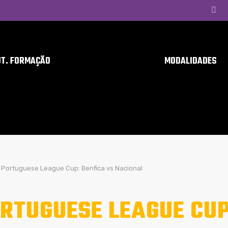
UT. FORMAÇÃO
MODALIDADES
Portuguese League Cup: Benfica vs Nacional
RTUGUESE LEAGUE CUP