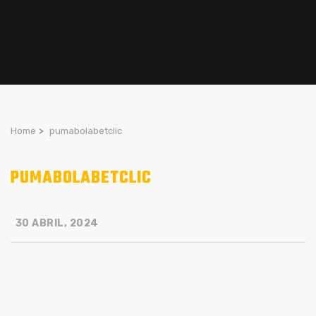
Home
>
pumabolabetclic
PUMABOLABETCLIC
30 ABRIL, 2024