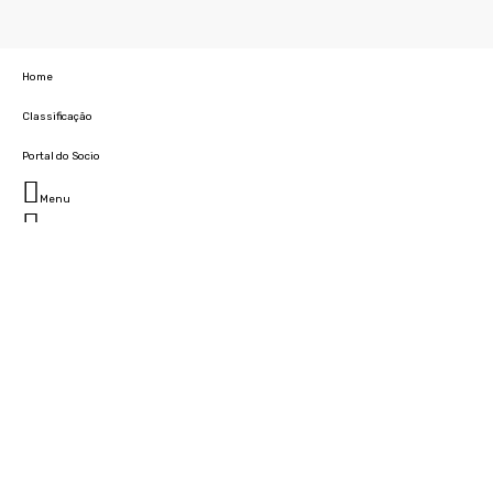
Home
Classificação
Portal do Socio
Menu
Fechar
Home
Clube
História
Marcha
Sede
Instalações
Cidade Desportiva