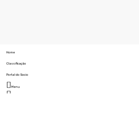
Home
Classificação
Portal do Socio
Menu
Fechar
Home
Clube
História
Marcha