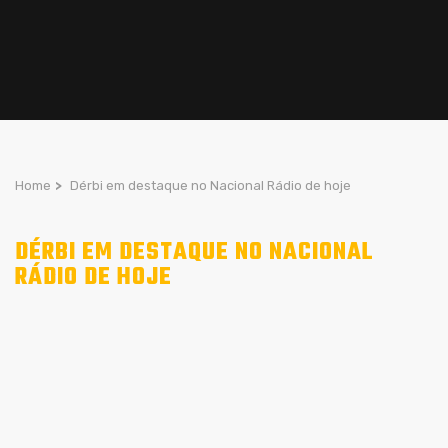
Home
>
Dérbi em destaque no Nacional Rádio de hoje
DÉRBI EM DESTAQUE NO NACIONAL
RÁDIO DE HOJE