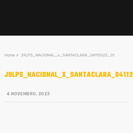
Home
>
J9LPS_NACIONAL_x_SANTACLARA_04112023_01
J9LPS_NACIONAL_X_SANTACLARA_04112
4 NOVEMBRO, 2023