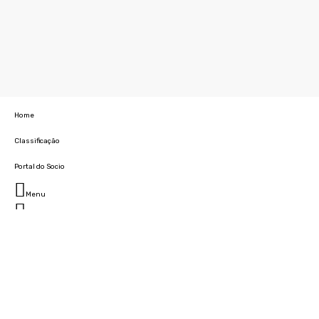
Home
Classificação
Portal do Socio
Menu
Fechar
Home
Clube
História
Marcha