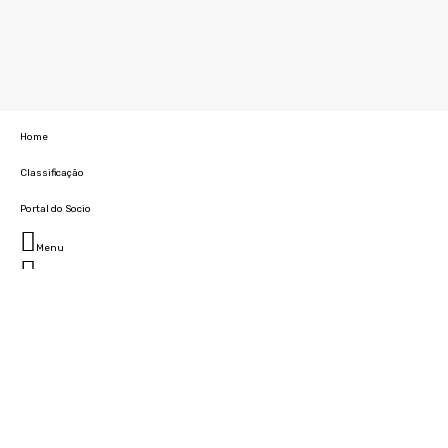
Home
Classificação
Portal do Socio
Menu
Fechar
Home
Clube
História
Marcha
Sede