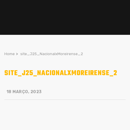
Home
>
site_J25_NacionalxMoreirense_2
SITE_J25_NACIONALXMOREIRENSE_2
18 MARÇO, 2023