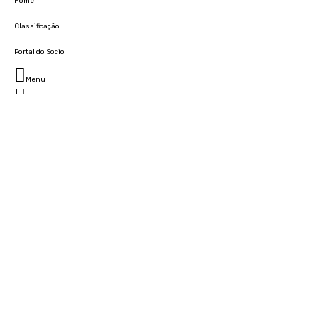
Home
Classificação
Portal do Socio
Menu
Fechar
Home
Clube
História
Marcha
Sede
Instalações
Cidade Desportiva
Estádio da Madeira
Cristiano Ronaldo Campus Futebol