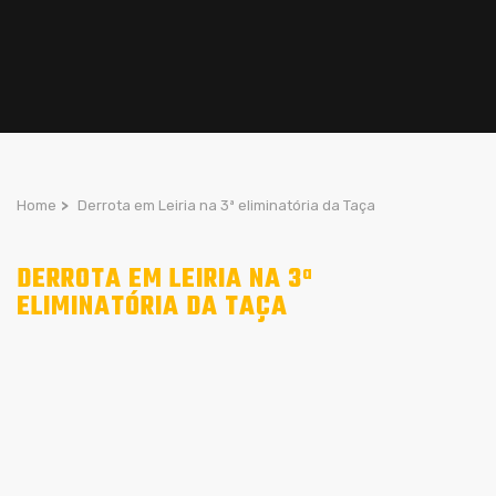
Home
>
Derrota em Leiria na 3ª eliminatória da Taça
DERROTA EM LEIRIA NA 3ª
ELIMINATÓRIA DA TAÇA