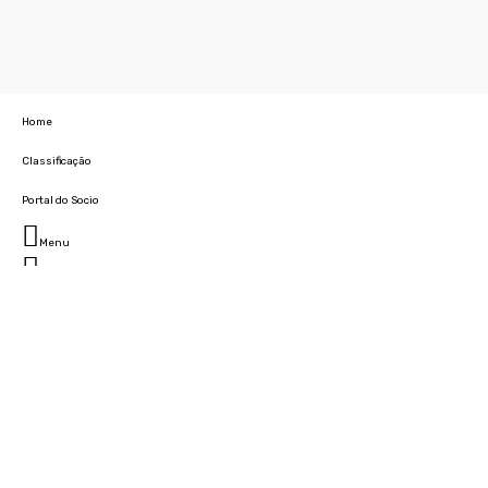
Home
Classificação
Portal do Socio
Menu
Fechar
Home
Clube
História
Marcha
Sede
Instalações