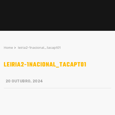
Home
>
leiria2-1nacional_tacapt01
LEIRIA2-1NACIONAL_TACAPT01
20 OUTUBRO, 2024