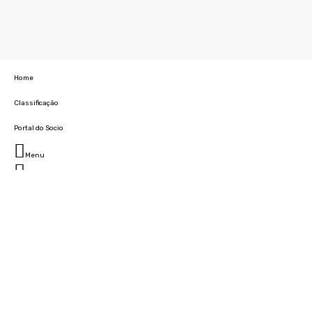
Home
Classificação
Portal do Socio
Menu
Fechar
Home
Clube
História
Marcha
Sede
Instalações