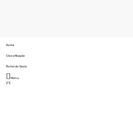
Home
Classificação
Portal do Socio
Menu
Fechar
Home
Clube
História
Marcha