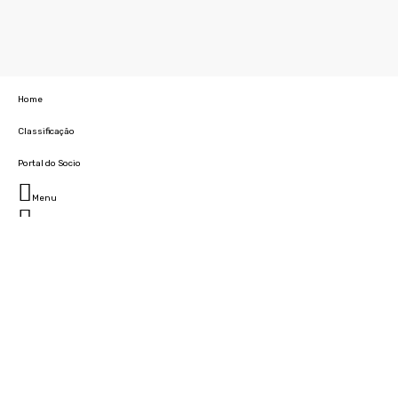
Home
Classificação
Portal do Socio
Menu
Fechar
Home
Clube
História
Marcha
Sede
Instalações