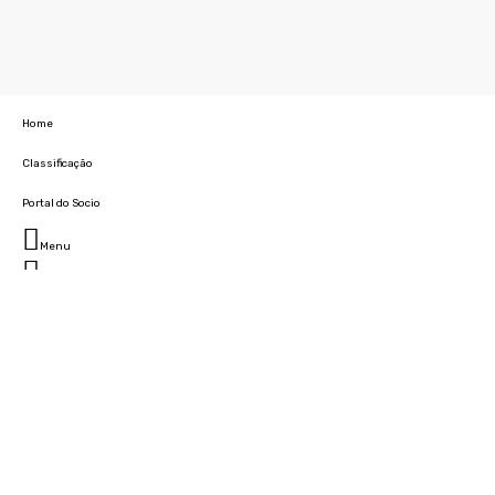
Home
Classificação
Portal do Socio
Menu
Fechar
Home
Clube
História
Marcha
Sede
Instalações