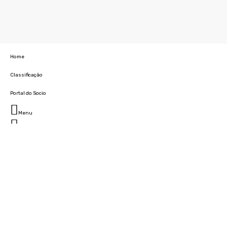
Home
Classificação
Portal do Socio
Menu
Fechar
Home
Clube
História
Marcha
Sede
Instalações