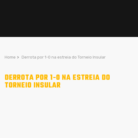
Home
>
Derrota por 1-0 na estreia do Torneio Insular
DERROTA POR 1-0 NA ESTREIA DO
TORNEIO INSULAR