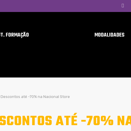
UT. FORMAÇÃO
MODALIDADES
Descontos até -70% na Nacional Store
SCONTOS ATÉ -70% N