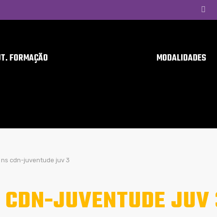
UT. FORMAÇÃO
MODALIDADES
ns cdn-juventude juv 3
 CDN-JUVENTUDE JUV 