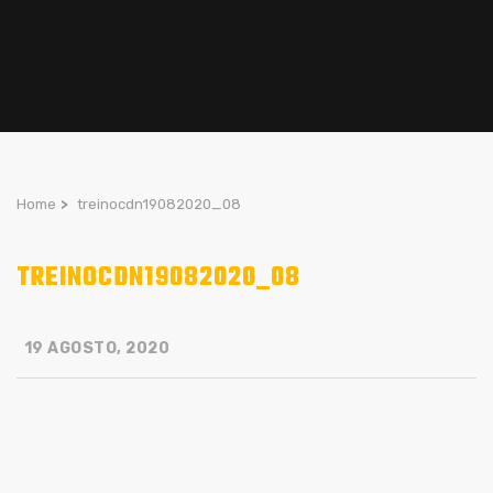
Home
>
treinocdn19082020_08
TREINOCDN19082020_08
19 AGOSTO, 2020