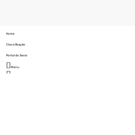
Home
Classificação
Portal do Socio
Menu
Fechar
Home
Clube
História
Marcha
Sede
Instalações