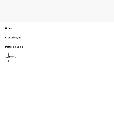
Home
Classificação
Portal do Socio
Menu
Fechar
Home
Clube
História
Marcha
Sede
Instalações