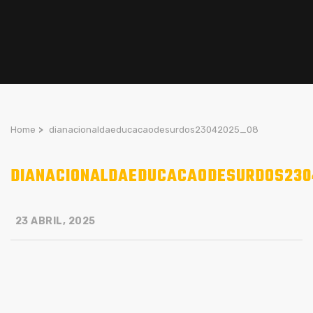
Home
>
dianacionaldaeducacaodesurdos23042025_08
DIANACIONALDAEDUCACAODESURDOS230
23 ABRIL, 2025