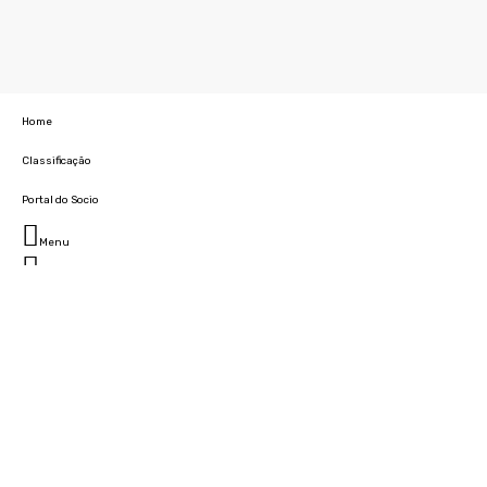
Home
Classificação
Portal do Socio
Menu
Fechar
Home
Clube
História
Marcha
Sede
Instalações