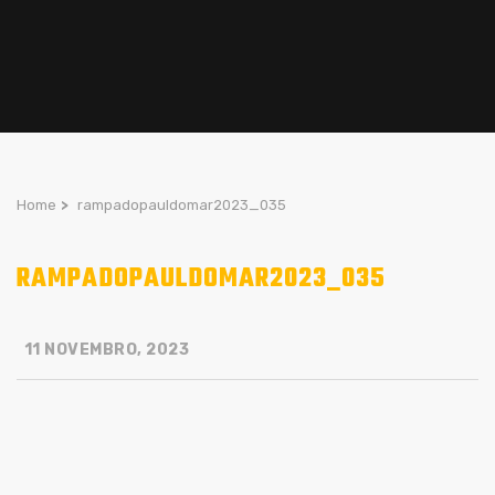
Home
>
rampadopauldomar2023_035
RAMPADOPAULDOMAR2023_035
11 NOVEMBRO, 2023